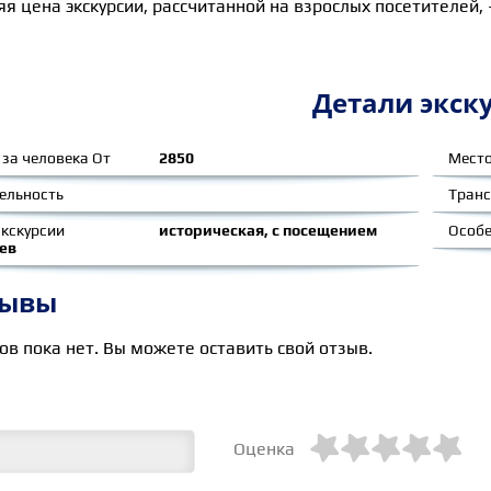
я цена экскурсии, рассчитанной на взрослых посетителей, –
Детали экск
 за человека От
2850
Мест
ельность
Тран
экскурсии
историческая, с посещением
Особ
ев
зывы
ов пока нет. Вы можете оставить свой отзыв.





Оценка