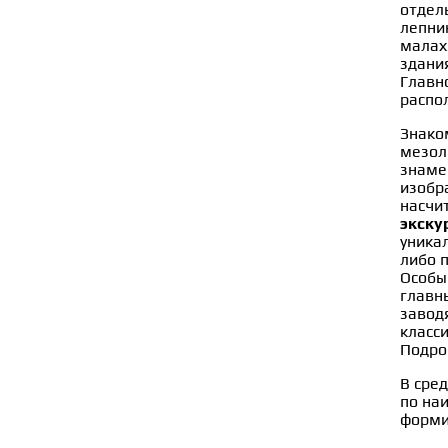
отдел
лепни
малах
здани
Главн
распо
Знако
мезол
знаме
изобр
насчи
экску
уника
либо 
Особы
главн
завод
класс
Подро
В сре
по на
форми