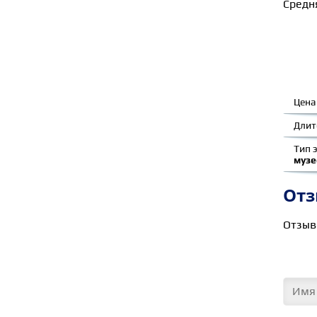
Средня
Цена
Длит
Тип 
музе
От
Отзыв