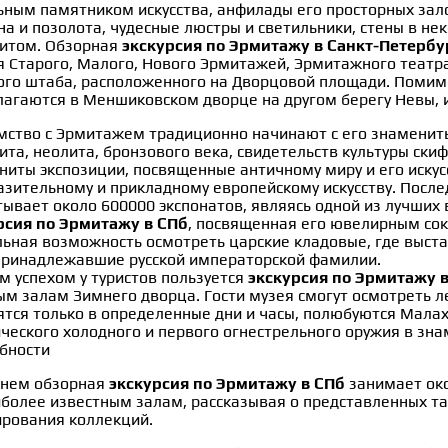
ьным памятником искусства, анфилады его просторных зал
на и позолота, чудесные люстры и светильники, стены в 
итом. Обзорная
экскурсия по Эрмитажу в Санкт-Петербу
я Старого, Малого, Нового Эрмитажей, Эрмитажного театра
ого штаба, расположенного на Дворцовой площади. Помим
лагаются в Меншиковском дворце на другом берегу Невы, 
мство с Эрмитажем традиционно начинают с его знамениты
ита, неолита, бронзового века, свидетельств культуры ски
ниты экспозиции, посвященные античному миру и его искусс
азительному и прикладному европейскому искусству. После
тывает около 600000 экспонатов, являясь одной из лучших
рсия по Эрмитажу в СПб
, посвященная его ювелирным со
льная возможность осмотреть царские кладовые, где выст
принадлежавшие русской императорской фамилии.
м успехом у туристов пользуется
экскурсия по Эрмитажу 
ым залам Зимнего дворца. Гости музея смогут осмотреть л
ятся только в определенные дни и часы, полюбуются Малах
ического холодного и первого огнестрельного оружия в зн
бности
днем обзорная
экскурсия по Эрмитажу в СПб
занимает око
иболее известным залам, рассказывая о представленных там
рования коллекций.