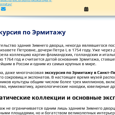
reise.ru/excursions/ekskursiya-v-
ermitaj/


курсия по Эрмитажу
тельство здания Зимнего дворца, некогда являвшегося пос
изавете Петровне, дочери Петра I, в 1754 году. Уже через 
рела коллекцию картин фламандских, голландских и италья
о 1764 год и считается датой основания Эрмитажа, ставш
ейшим в России и одним из самых крупных в мире.
на, даже многочасовая
экскурсия по Эрмитажу в Санкт-П
его сокровищ и экспонатов. В настоящее время музей распо
ников культуры общим числом более трех миллионов, включ
ство, нумизматику, археологические находки, ювелирные д
атические коллекции и основные эк
аж не ограничивается одним лишь зданием Зимнего дворца
ными площадями, но и богатством великолепных интерьеро