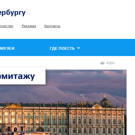
ербургу
ичество
Реклама
Контакты
МУЗЕИ
ГДЕ ПОЕСТЬ
4086

рмитажу