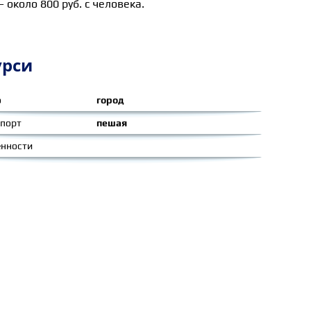
 около 800 руб. с человека.
урси
о
город
спорт
пешая
енности