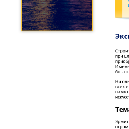
Экс
Строи
при Ел
приоб
Именн
богат
Ни од
всех 
памят
искус
Тем
Эрмит
огром