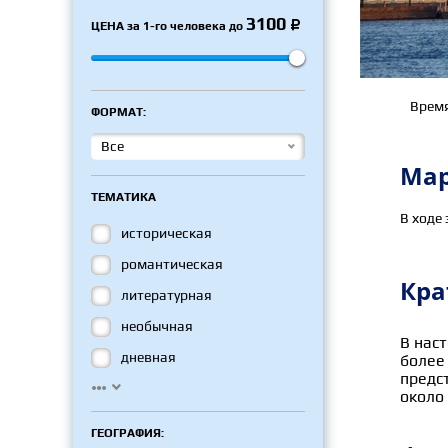
3100
ЦЕНА
за 1-го человека до

Врем
ФОРМАТ:
Все
Ма
ТЕМАТИКА
В ходе 
историческая
романтическая
Кра
литературная
необычная
В нас
дневная
более
предс


около 
ГЕОГРАФИЯ: