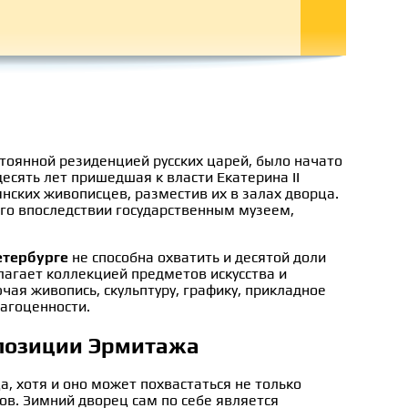
тоянной резиденцией русских царей, было начато
десять лет пришедшая к власти Екатерина II
нских живописцев, разместив их в залах дворца.
его впоследствии государственным музеем,
етербурге
не способна охватить и десятой доли
лагает коллекцией предметов искусства и
ая живопись, скульптуру, графику, прикладное
рагоценности.
спозиции Эрмитажа
, хотя и оно может похвастаться не только
в. Зимний дворец сам по себе является