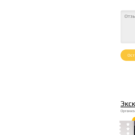
Ост
Экс
Организ


