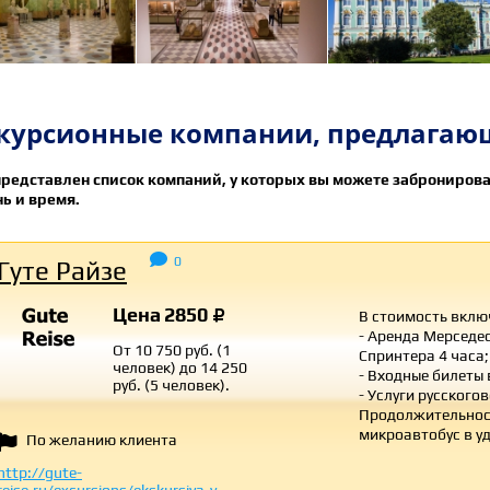
курсионные компании, предлагаю
редставлен список компаний, у которых вы можете заброниров
нь и время.

0
Гуте Райзе
Цена
2850
В стоимость вклю
- Аренда Мерседе
От 10 750 руб. (1
Спринтера 4 часа;
человек) до 14 250
- Входные билеты 
руб. (5 человек).
- Услуги русского
Продолжительност
микроавтобус в у
По желанию клиента

http://gute-