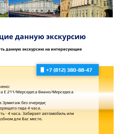
щие данную экскурсию
ать данную экскурсию на интересующие
+7 (812) 380-88-47

чено:
са Е 211/Мерседеса Виано/Мерседеса
в Эрмитаж без очереди;
ворящего гида 4 часа.
ь - 4 часа. Забирает автомобиль или
добном для Вас месте.