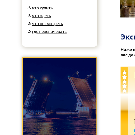
что купить
что одеть
что посмотреть
где переночевать
Экс
Ниже п
вас де




