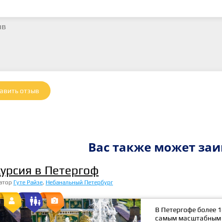
авить отзыв
Вас также может заи
курсия в Петергоф
атор
Гуте Райзе
,
Небанальный Петербург


В Петергофе более 
самым масштабным 