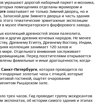
ов украшают дорогой наборный паркет и мозаика,
некоторых помещениях отделаны мрамором и
рге
охватывает не только Зимний дворец, но и
, Запасной дом Зимнего дворца и часть здания
о этого тематические эрмитажные экспозиции
и в музее Императорского фарфорового завода.
х коллекций древностей эпохи палеолита,
фов и других древних кочевых народов. Не менее
тву, Древнему Египту, Древнему Востоку, Индии,
дняя коллекция занимает 120 залов и
 в мире. Отдельного внимания заслуживает
кровищницам. Перед посетителями открывается
авлены фамильные и иные драгоценности, когда-
в Санкт-Петербурге
, которая проводится по
егендарные золотые часы с птицей, которые
итовой гостиной, ощутят очарование
аменитом Рыцарском зале.
ло трех часов. Гид проводит группу экскурсантов
 экспонатах, об истории самого здания и этапах