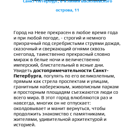
Санкт-Петербург, 6-я линия Васильевского
острова, 11
Город на Неве прекрасен в любое время года
и при любой погоде, - строгий и немного
призрачный под серебристыми струями дождя,
сказочный и сверкающий огнями сквозь
снегопад, таинственно прекрасный словно
мираж в белые ночи и величественно
имперский, блистательный в ясные дни.
Увидеть
достопримечательности Санкт-
Петербурга
, погулять по его великолепным,
прямым как стрела проспектам и улицам,
гранитным набережным, живописным паркам
и просторным площадям съезжаются люди со
всего мира. В этот город влюбляются раз и
навсегда, многих он не отпускает:
околдовывает и манит вернуться, чтобы
продолжить знакомство с памятниками,
жителями, удивительной архитектурой и
историей.