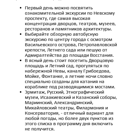
Первый день можно посвятить
ознакомительной экскурсии по Невскому
проспекту, где самая высокая
концентрация дворцов, театров, музеев,
ресторанов и памятников архитектуры.
Выбирайте обзорную автобусную
экскурсию по центру города с осмотром
Васильевского острова, Петропавловской
крепости, Летнего сада или пешую от
Адмиралтейства до площади Восстания.
В ясный день стоит посетить Дворцовую
площадь и Летний сад, прогуляться по
набережной Невы, каналу Грибоедова,
Мойке, Фонтанке, а летние ночи словно
специально созданы для катания на
кораблике под разводящимися мостами.
Эрмитаж, Русский, Этнографический
музеи, Исаакиевский и Казанский соборы,
Мариинский, Александринский,
Михайловский театры, Филармония и
Консерватория, - отличный вариант для
любой погоды, но более двух пунктов из
этого списка в программу дня включить
не получится.