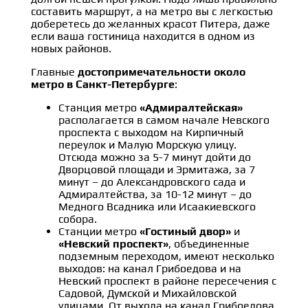
составить маршрут, а на метро вы с легкостью
доберетесь до желанных красот Питера, даже
если ваша гостиница находится в одном из
новых районов.
Главные
достопримечательности около
метро в Санкт-Петербурге
:
Станция метро
«Адмиралтейская»
располагается в самом начале Невского
проспекта с выходом на Кирпичный
переулок и Малую Морскую улицу.
Отсюда можно за 5-7 минут дойти до
Дворцовой площади и Эрмитажа, за 7
минут – до Александровского сада и
Адмиралтейства, за 10-12 минут – до
Медного Всадника или Исаакиевского
собора.
Станции метро
«Гостиный двор»
и
«Невский проспект»
, объединенные
подземным переходом, имеют несколько
выходов: на канал Грибоедова и на
Невский проспект в районе пересечения с
Садовой, Думской и Михайловской
улицами. От выхода на канал Грибоедова