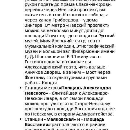
рукой подать до Храма Спаса-на-Крови,
перейдя через Невский проспект, вы
окажетесь возле Казанского собора, а
через канал Грибоедова – у дома
Зингера. От метро «Невский проспект»
можно за несколько минут дойти до
площади Искусств, где находятся Русский
музей, Михайловский театр, театр
Музыкальной комедии, Этнографический
музей и Большой зал Филармонии имени
Д. Д. Шостаковича. В 10 минутах от
Гостиного двора возвышается
Александринский театр, чуть дальше -
Аничков дворец, а за ним – мост через
Фонтанку со скульптурными группами
работы Клодта.
Станция метро
«Площадь Александра
Невского»
- ближайшая к Александро-
Невской Лавре, а от самой площади
можно прогуляться по Старо-Невскому
проспекту до площади Восстания и далее
по Невскому, в сторону Адмиралтейства.
Станции
«Маяковская» и «Площадь
Восстания»
располагаются в районе
одноименной площади, которая делит