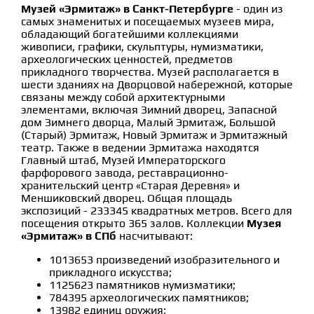
Музей «Эрмитаж» в Санкт-Петербурге
- один из
самых знаменитых и посещаемых музеев мира,
обладающий богатейшими коллекциями
живописи, графики, скульптуры, нумизматики,
археологических ценностей, предметов
прикладного творчества. Музей располагается в
шести зданиях на Дворцовой набережной, которые
связаны между собой архитектурными
элементами, включая Зимний дворец, Запасной
дом Зимнего дворца, Малый Эрмитаж, Большой
(Старый) Эрмитаж, Новый Эрмитаж и Эрмитажный
театр. Также в ведении Эрмитажа находятся
Главный штаб, Музей Императорского
фарфорового завода, реставрационно-
хранительский центр «Старая Деревня» и
Меншиковский дворец. Общая площадь
экспозиций - 233345 квадратных метров. Всего для
посещения открыто 365 залов. Коллекции
Музея
«Эрмитаж» в СПб
насчитывают:
1013653 произведений изобразительного и
прикладного искусства;
1125623 памятников нумизматики;
784395 археологических памятников;
13982 единиц оружия;