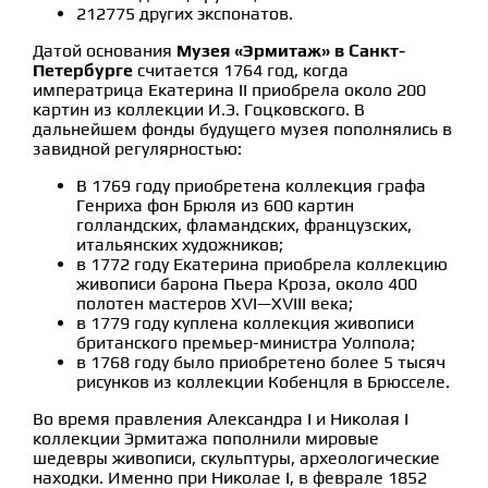
212775 других экспонатов.
Датой основания
Музея «Эрмитаж» в Санкт-
Петербурге
считается 1764 год, когда
императрица Екатерина II приобрела около 200
картин из коллекции И.Э. Гоцковского. В
дальнейшем фонды будущего музея пополнялись в
завидной регулярностью:
В 1769 году приобретена коллекция графа
Генриха фон Брюля из 600 картин
голландских, фламандских, французских,
итальянских художников;
в 1772 году Екатерина приобрела коллекцию
живописи барона Пьера Кроза, около 400
полотен мастеров XVI—XVIII века;
в 1779 году куплена коллекция живописи
британского премьер-министра Уолпола;
в 1768 году было приобретено более 5 тысяч
рисунков из коллекции Кобенцля в Брюсселе.
Во время правления Александра I и Николая I
коллекции Эрмитажа пополнили мировые
шедевры живописи, скульптуры, археологические
находки. Именно при Николае I, в феврале 1852