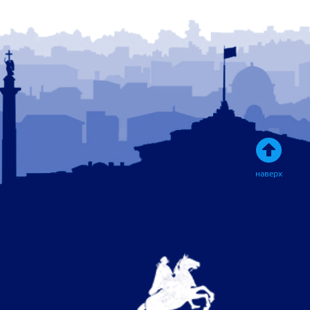

наверх