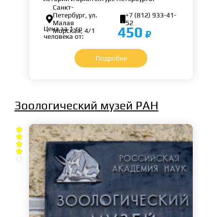
Санкт-
Петербург, ул.
+7 (812) 933-41-


Малая
52
450
Цена за 1-го
Морская, 4/1
человека от:
Подробне
Зоологический музей РАН




