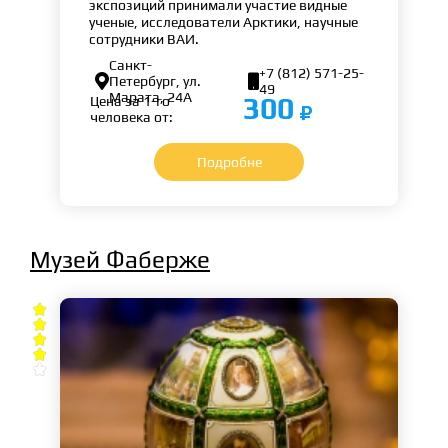
экспозиций принимали участие видные
ученые, исследователи Арктики, научные
сотрудники ВАИ.
Санкт-
+7 (812) 571-25-


Петербург, ул.
49
Марата, 24А
300
Цена за 1-го
человека от:
Подробне
Музей Фаберже




