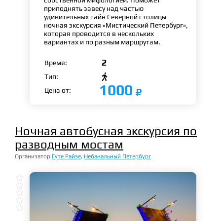
собственной мифологией. Поможет
приподнять завесу над частью
удивительных тайн Северной столицы
ночная экскурсия «Мистический Петербург»,
которая проводится в нескольких
вариантах и по разным маршрутам.
2
Время:

Тип:
1000
Цена от:
Ночная автобусная экскурсия по
разводным мостам
Организатор
Гуте Райзе
,
Небанальный Петербург




