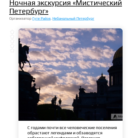
Ночная экскурсия «Мистический
Петербург»
Организатор
Гуте Райзе
,
Небанальный Петербург





С годами почти все человеческие поселения
обрастают легендами и обзаводятся