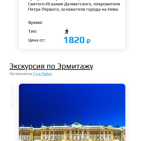
Святого Исаакия Далматского, покровителя
Петра Первого, основателя города на Неве.
Время:

Тип:
1820
Цена от:
Экскурсия по Эрмитажу
Организатор
Гуте Райзе




