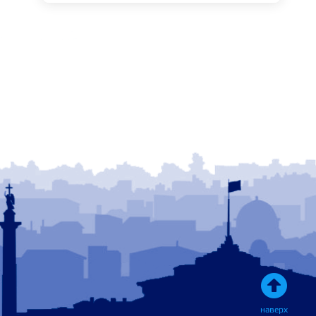

наверх