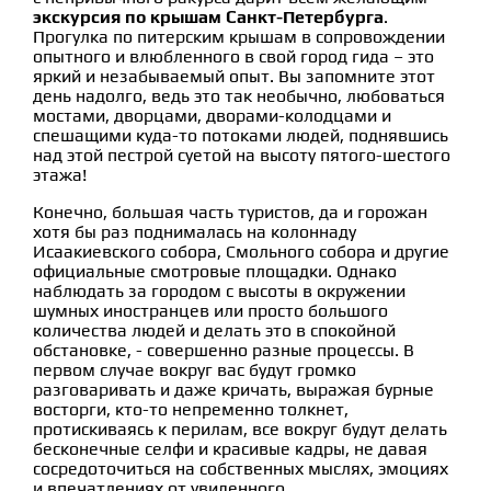
экскурсия по крышам Санкт-Петербурга
.
Прогулка по питерским крышам в сопровождении
опытного и влюбленного в свой город гида – это
яркий и незабываемый опыт. Вы запомните этот
день надолго, ведь это так необычно, любоваться
мостами, дворцами, дворами-колодцами и
спешащими куда-то потоками людей, поднявшись
над этой пестрой суетой на высоту пятого-шестого
этажа!
Конечно, большая часть туристов, да и горожан
хотя бы раз поднималась на колоннаду
Исаакиевского собора, Смольного собора и другие
официальные смотровые площадки. Однако
наблюдать за городом с высоты в окружении
шумных иностранцев или просто большого
количества людей и делать это в спокойной
обстановке, - совершенно разные процессы. В
первом случае вокруг вас будут громко
разговаривать и даже кричать, выражая бурные
восторги, кто-то непременно толкнет,
протискиваясь к перилам, все вокруг будут делать
бесконечные селфи и красивые кадры, не давая
сосредоточиться на собственных мыслях, эмоциях
и впечатлениях от увиденного.