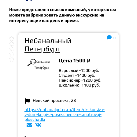
Ниже представлен список компаний, у которых вы
можете забронировать данную экскурсию на
интересующие вас день и время.

0

Небанальный

Петербург



Цена
1500
Взрослый -1500 руб.
Студент -1400 руб.
Пенсионер -1200 руб.
Школьник -1100 руб.
Невский проспект, 28

https://unbanalpeter.ru/item/ekskursiya-
v-dom-knigi-s-posescheniem-smotrovoj-
ploschadki

