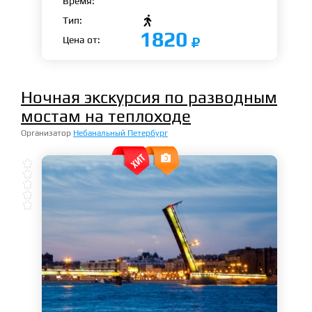
Время:

Тип:
1820
Цена от:
Ночная экскурсия по разводным
мостам на теплоходе
Организатор
Небанальный Петербург





