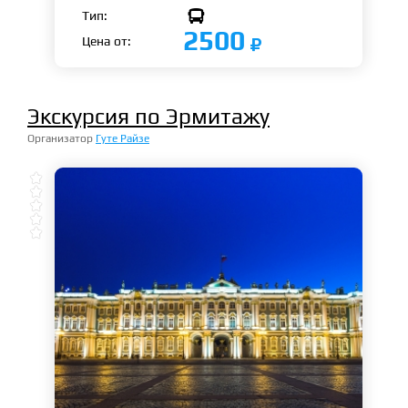

Тип:
2500
Цена от:
Экскурсия по Эрмитажу
Организатор
Гуте Райзе




