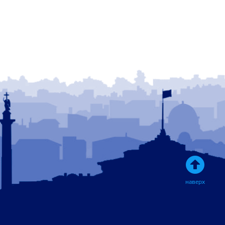

наверх